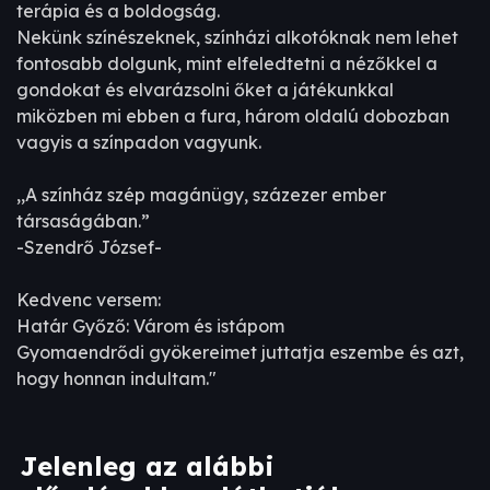
terápia és a boldogság.
Nekünk színészeknek, színházi alkotóknak nem lehet
fontosabb dolgunk, mint elfeledtetni a nézőkkel a
gondokat és elvarázsolni őket a játékunkkal
miközben mi ebben a fura, három oldalú dobozban
vagyis a színpadon vagyunk.
,,A színház szép magánügy, százezer ember
társaságában.”
-Szendrő József-
Kedvenc versem:
Határ Győző: Várom és istápom
Gyomaendrődi gyökereimet juttatja eszembe és azt,
hogy honnan indultam."
Jelenleg az alábbi