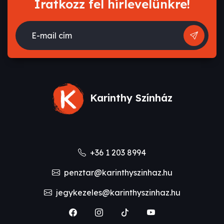
Iratkozz fel hírlevelünkre!
E-mail cím
Karinthy Színház
+36 1 203 8994
penztar@karinthyszinhaz.hu
jegykezeles@karinthyszinhaz.hu