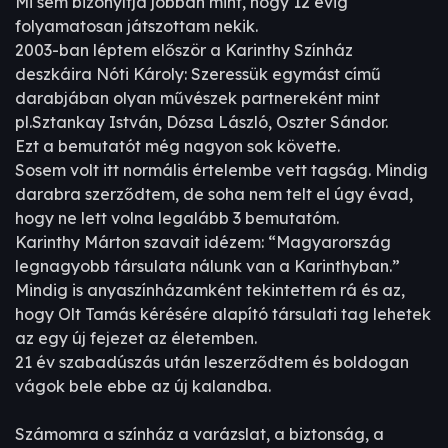
Mi sem bizonyítja jobban mint, hogy 12 évig
folyamatosan játszottam nekik.
2003-ban léptem először a Karinthy Színház
deszkáira Nóti Károly: Szeressük egymást című
darabjában olyan művészek partnereként mint
pl.Sztankay István, Dózsa László, Oszter Sándor.
Ezt a bemutatót még nagyon sok követte.
Sosem volt itt normális értelembe vett tagság. Mindig
darabra szerződtem, de soha nem telt el úgy évad,
hogy ne lett volna legalább 3 bemutatóm.
Karinthy Márton szavait idézem: “Magyarország
legnagyobb társulata nálunk van a Karinthyban.”
Mindig is anyaszínházamként tekintettem rá és az,
hogy Olt Tamás kérésére alapító társulati tag lehetek
az egy új fejezet az életemben.
21 év szabadúszás után leszerződtem és boldogan
vágok bele ebbe az új kalandba.
Számomra a színház a varázslat, a biztonság, a