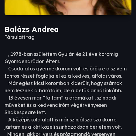
Balázs Andrea
Társulati tag
,,1978-ban születtem Gyulán és 21 éve koromig
Gyomaendrődön éltem.
Csodálatos gyermekkorom volt és örökre a szívem
fontos részét foglalja el ez a kedves, alföldi város.
Már egész kicsi koromban kiderült, hogy számok
nem lesznek a barátaim, de a betűk annál inkább.
13 évesen már “faltam” a drámákat , színpadi
műveket és a kedvenc íróm végérvényesen
Shakespeare lett.
A középiskola alatt is már színjátszó szakkörre
jártam és a két közeli színházakban bérletem volt.
Minden akkori vers és prózamondó versenyen