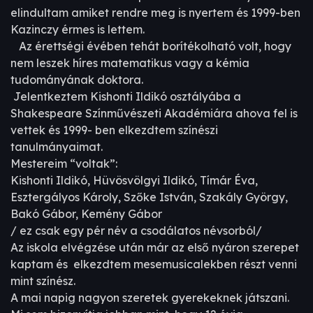
elindultam amiket rendre meg is nyertem és 1999-ben
Kazinczy érmes is lettem.
Az érettségi évében tehát borítékolható volt, hogy
nem leszek híres matematikus vagy a kémia
tudományának doktora.
Jelentkeztem Kishonti Ildikó osztályába a
Shakespeare Színművészeti Akadémiára ahova fel is
vettek és 1999- ben elkezdtem színészi
tanulmányaimat.
Mestereim “voltak”:
Kishonti Ildikó, Hüvösvölgyi Ildikó, Tímár Éva,
Esztergályos Károly, Szőke István, Szakály György,
Bakó Gábor, Kemény Gábor
/ ez csak egy pér név a csodálatos névsorból/
Az iskola elvégzése után már az első nyáron szerepet
kaptam és elkezdtem mesemusicalekben részt venni
mint színész.
A mai napig nagyon szeretek gyerekeknek játszani.