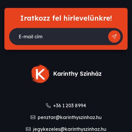
Iratkozz fel hírlevelünkre!
E-mail cím
Karinthy Színház
+36 1 203 8994
penztar@karinthyszinhaz.hu
jegykezeles@karinthyszinhaz.hu