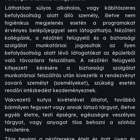
Láthatóan súlyos alkoholos, vagy kábítószeres
befolyásoltság alatt álló személy, illetve nem
higiénikus megjelenés esetén a programokat
érvényes belépőjeggyel sem látogathatja. Nézőtéri
kollégáink, a nézőtéri felügyelő és a biztonsági
szolgálat munkatársai jogosultak az ilyen
befolyásoltság alatt lévő látogatókat az épületből
való távozásra felszólítani. A nézőtéri felügyelő
kifejezett kérésére a biztonsági szolgálat
munkatársai felszólítás után kivezetik a rendezvényt
zavaró személyt (személyeket), szükség esetén
rendőri intézkedést kezdeményeznek.
Vakvezető kutya kivételével állatot, továbbá
bármilyen fegyvert vagy annak látszó tárgyat, illetve
egyéb életre, testi épségre, egészségre veszélyes
tárgyat, vagy anyagot tilos behozni a színház
területére.
Tilos bevinni a nézőterekre ételt és italt, üveg és