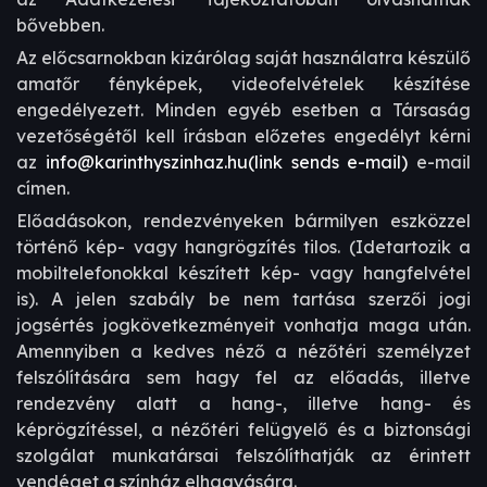
bővebben.
Az előcsarnokban kizárólag saját használatra készülő
amatőr fényképek, videofelvételek készítése
engedélyezett. Minden egyéb esetben a Társaság
vezetőségétől kell írásban előzetes engedélyt kérni
az
info@karinthyszinhaz.hu
(link sends e-mail)
e-mail
címen.
Előadásokon, rendezvényeken bármilyen eszközzel
történő kép- vagy hangrögzítés tilos. (Idetartozik a
mobiltelefonokkal készített kép- vagy hangfelvétel
is). A jelen szabály be nem tartása szerzői jogi
jogsértés jogkövetkezményeit vonhatja maga után.
Amennyiben a kedves néző a nézőtéri személyzet
felszólítására sem hagy fel az előadás, illetve
rendezvény alatt a hang-, illetve hang- és
képrögzítéssel, a nézőtéri felügyelő és a biztonsági
szolgálat munkatársai felszólíthatják az érintett
vendéget a színház elhagyására.