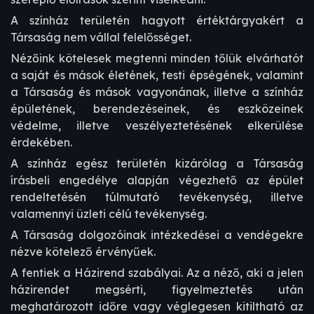
A színház területén hagyott értéktárgyakért a
Társaság nem vállal felelősséget.
Nézőink kötelesek megtenni minden tőlük elvárhatót
a saját és mások életének, testi épségének, valamint
a Társaság és mások vagyonának, illetve a színház
épületének, berendezéseinek, és eszközeinek
védelme, illetve veszélyeztetésének elkerülése
érdekében.
A színház egész területén kizárólag a Társaság
írásbeli engedélye alapján végezhető az épület
rendeltetésén túlmutató tevékenység, illetve
valamennyi üzleti célú tevékenység.
A Társaság dolgozóinak intézkedései a vendégekre
nézve kötelező érvényűek.
A fentiek a Házirend szabályai. Az a néző, aki a jelen
házirendet megsérti, figyelmeztetés után
meghatározott időre vagy véglegesen kitiltható az