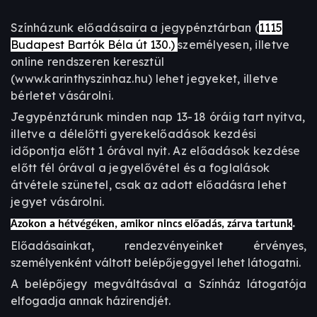
Színházunk előadásaira a jegypénztárban (
1115
Budapest Bartók Béla út 130.)
személyesen, illetve
online rendszeren keresztül
(www.karinthyszinhaz.hu) lehet jegyeket, illetve
bérletet vásárolni.
Jegypénztárunk minden nap 13-18 óráig tart nyitva,
illetve a délelőtti gyerekelőadások kezdési
időpontja előtt 1 órával nyit. Az előadások kezdése
előtt fél órával a jegyelővétel és a foglalások
átvétele szünetel, csak az adott előadásra lehet
jegyet vásárolni.
.
Azokon a hétvégéken, amikor nincs előadás, zárva tartunk
Előadásainkat, rendezvényeinket érvényes,
személyenként váltott belépőjeggyel lehet látogatni.
A belépőjegy megváltásával a Színház látogatója
elfogadja annak házirendjét.