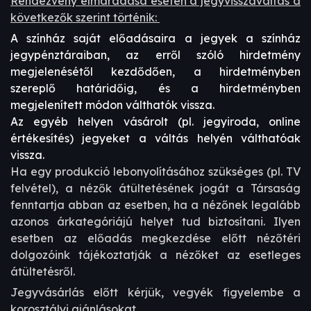
Rendezvény elmaradása esetén a jegyvisszaváltás a
következők szerint történik:
A színház saját előadásaira a jegyek a színház
jegypénztáraiban, az erről szóló hirdetmény
megjelenésétől kezdődően, a hirdetményben
szereplő határidőig, és a hirdetményben
megjelenített módon válthatók vissza.
Az egyéb helyen vásárolt (pl. jegyiroda, online
értékesítés) jegyeket a váltás helyén válthatóak
vissza.
Ha egy produkció lebonyolításához szükséges (pl. TV
felvétel), a nézők átültetésének jogát a Társaság
fenntartja abban az esetben, ha a nézőnek legalább
azonos árkategóriájú helyet tud biztosítani. Ilyen
esetben az előadás megkezdése előtt nézőtéri
dolgozóink tájékoztatják a nézőket az esetleges
átültetésről.
Jegyvásárlás előtt kérjük, vegyék figyelembe a
korosztályi ajánlásokat.