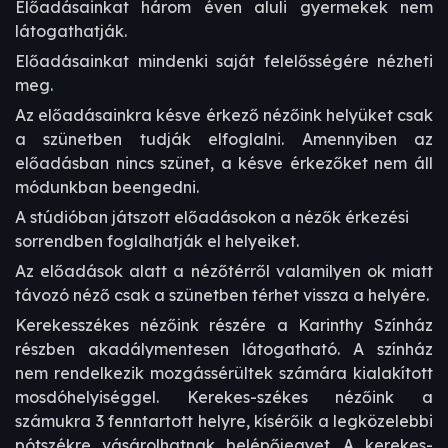
Előadásainkat három éven aluli gyermekek nem
látogathatják.
Előadásainkat mindenki saját felelősségére nézheti
meg.
Az előadásainkra késve érkező nézőink helyüket csak
a szünetben tudják elfoglalni. Amennyiben az
előadásban nincs szünet, a késve érkezőket nem áll
módunkban beengedni.
A stúdióban játszott előadásokon a nézők érkezési
sorrendben foglalhatják el helyeiket.
Az előadások alatt a nézőtérről valamilyen ok miatt
távozó néző csak a szünetben térhet vissza a helyére.
Kerekesszékes nézőink részére a Karinthy Színház
részben akadálymentesen látogatható. A színház
nem rendelkezik mozgássérültek számára kialakított
mosdóhelyiséggel. Kerekes-székes nézőink a
számukra 3 fenntartott helyre, kísérőik a legközelebbi
pótszékre vásárolhatnak belépőjegyet. A kerekes-