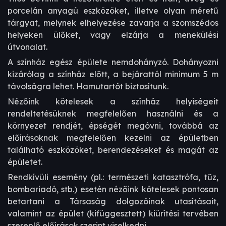
porcelán anyagú eszközöket, illetve olyan méretű
tárgyat, melynek elhelyezése zavarja a szomszédos
helyeken ülőket, vagy elzárja a menekülési
útvonalat.
A színház egész épülete nemdohányzó. Dohányozni
kizárólag a színház előtt, a bejárattól minimum 5 m
távolságra lehet. Hamutartót biztosítunk.
Nézőink kötelesek a színház helyiségeit
rendeltetésüknek megfelelően használni és a
környezet rendjét, épségét megóvni, továbbá az
előírásoknak megfelelően kezelni az épületben
található eszközöket, berendezéseket és magát az
épületet.
Rendkívüli esemény (pl.: természeti katasztrófa, tűz,
bombariadó, stb.) esetén nézőink kötelesek pontosan
betartani a Társaság dolgozóinak utasításait,
valamint az épület (kifüggesztett) kiürítési tervében
szereplő előírások szerint viselkedni.