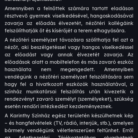
Amennyiben a felnőttek számára tartott eladáson
résztvevő gyermek viselkedésével, hangoskodásával
zavarja az előadás élvezetét, nézőtéri kollégáink
felszólíthatják őt és kísérőjét a terem elhagyására.
A nézőtéri személyzet távozásra szólíthatja fel azt a
nézőt, aki beszélgetéssel vagy hangos viselkedéssel
az előadást vagy annak élvezetét zavarja. Az
előadások alatt a mobiltelefon és más zavaró eszköz
használata nem megengedett. Amennyiben
vendégünk a nézőtéri személyzet felszólítására sem
hagy fel a hivatkozott eszközök használatával, a
színház munkatársai felszólítás után kivezetik a
rendezvényt zavaró személyt (személyeket), szükség
esetén rendőri intézkedést kezdeményeznek.
A Karinthy Színház egész területén készülhetnek kép
– és hangfelvételek (TV, rádió, interjúk, stb.), amelyen
bármely vendégünk véletlenszerűen feltűnhet. Erről
az Adatkezelési Tájékoztatóban olvashatnak