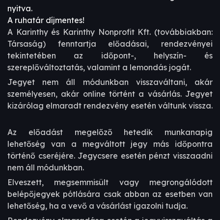
nyitva.
A ruhatár díjmentes!
A Karinthy és Karinthy Nonprofit Kft. (továbbiakban:
Társaság) fenntartja előadásai, rendezvényei
tekintetében az időpont-, helyszín- és
szereplőváltoztatás, valamint a lemondás jogát.
Jegyet nem áll módunkban visszaváltani, akár
személyesen, akár online történt a vásárlás. Jegyet
kizárólag elmaradt rendezvény esetén váltunk vissza.
Az előadást megelőző hetedik munkanapig
lehetőség van a megváltott jegy más időpontra
történő cseréjére. Jegycsere esetén pénzt visszaadni
nem áll módunkban.
Elveszett, megsemmisült vagy megrongálódott
belépőjegyek pótlására csak abban az esetben van
lehetőség, ha a vevő a vásárlást igazolni tudja.