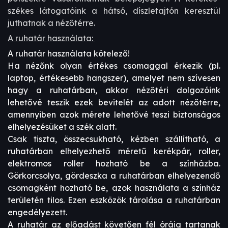
székes látogatóink a hátsó, díszletajtón keresztül
juthatnak a nézőtérre.
A ruhatár használata:
A ruhatár használata kötelező!
Ha nézőnk olyan értékes csomaggal érkezik (pl.
laptop, értékesebb hangszer), amelyet nem szívesen
hagy a ruhatárban, akkor nézőtéri dolgozóink
lehetővé teszik ezek bevitelét az adott nézőtérre,
amennyiben azok mérete lehetővé teszi biztonságos
elhelyezésüket a szék alatt.
Csak tiszta, összecsukható, kézben szállítható, a
ruhatárban elhelyezhető méretű kerékpár, roller,
elektromos roller hozható be a színházba.
Görkorcsolya, gördeszka a ruhatárban elhelyezendő
csomagként hozható be, azok használata a színház
területén tilos. Ezen eszközök tárolása a ruhatárban
engedélyezett.
A ruhatár az előadást követően fél óráig tartanak