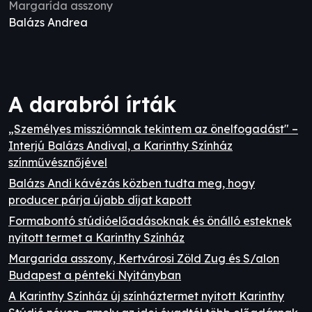
Margarída asszony
Balázs Andrea
A darabról írták
„Személyes missziómnak tekintem az önelfogadást" –
Interjú Balázs Andival, a Karinthy Színház
színművésznőjével
Balázs Andi kávézás közben tudta meg, hogy
producer párja újabb díjat kapott
Formabontó stúdióelőadásoknak és önálló esteknek
nyitott termet a Karinthy Színház
Margarida asszony, Kertvárosi Zöld Zug és S/alon
Budapest a pénteki Nyitányban
A Karinthy Színház új színháztermet nyitott Karinthy