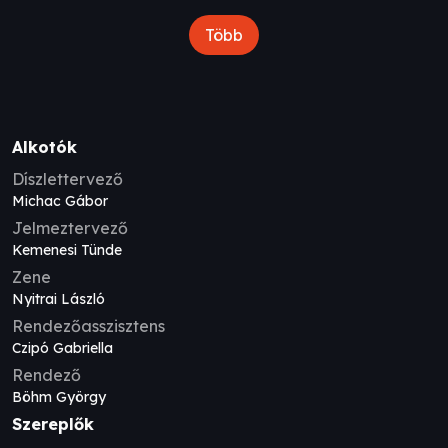
Több
Alkotók
Díszlettervező
Michac Gábor
Jelmeztervező
Kemenesi Tünde
Zene
Nyitrai László
Rendezőasszisztens
Czipó Gabriella
Rendező
Böhm György
Szereplők