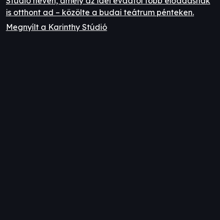
Stúdió néven, amely az idei évadtól több előadásnak
is otthont ad – közölte a budai teátrum pénteken.
Megnyílt a Karinthy Stúdió
Iratkozz fel hírlevelünkre!
E-mail cím