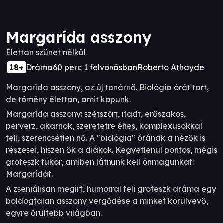
Margarída asszony
Élettan szünet nélkül
18+
Dráma
60 perc 1 felvonásban
Roberto Athayde
Margarída asszony, az új tanárnő. Biológia órát tart,
de tömény élettan, amit kapunk.
Margarída asszony: szétszórt, riadt, erőszakos,
perverz, akarnok, szeretetre éhes, komplexusokkal
teli, szerencsétlen nő. A "biológia" órának a nézők is
részesei, hiszen ők a diákok. Kegyetlenül pontos, mégis
groteszk tükör, amiben látnunk kell önmagunkat:
Margarídát.
A zseniálisan megírt, humorral teli groteszk dráma egy
boldogtalan asszony vergődése a minket körülvevő,
egyre őrültebb világban.