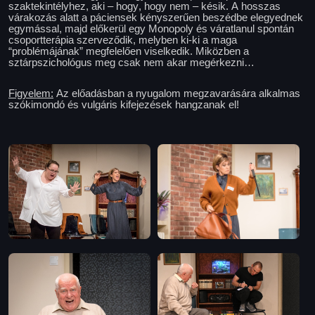
szaktekintélyhez, aki – hogy, hogy nem – késik. A hosszas
várakozás alatt a páciensek kényszerűen beszédbe elegyednek
egymással, majd előkerül egy Monopoly és váratlanul spontán
csoportterápia szerveződik, melyben ki-ki a maga
“problémájának” megfelelően viselkedik. Miközben a
sztárpszichológus meg csak nem akar megérkezni…
Figyelem:
Az előadásban a nyugalom megzavarására alkalmas
szókimondó és vulgáris kifejezések hangzanak el!