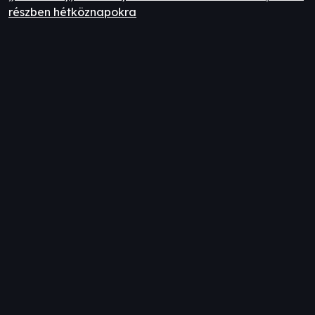
részben hétköznapokra
Iratkozz fel hírlevelünkre!
E-mail cím