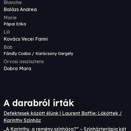
Blanche
Balázs Andrea
Marie
Pápai Erika
Lili
Kovács Vecei Fanni
Bob
Fándly Csaba / Karácsony Gergely
Orvosi asszisztens
Dobra Mara
A darabról írták
Defektesek között élünk | Laurent Baffie: Lököttek /
Karinthy Színház
„A Karinthy, a remény színháza?” – Színházterápia két