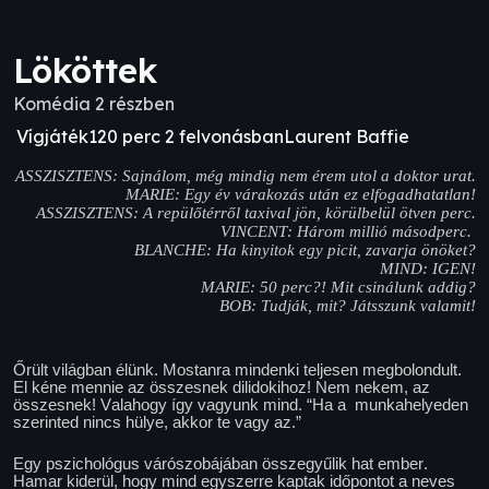
Lököttek
Komédia 2 részben
Vígjáték
120 perc 2 felvonásban
Laurent Baffie
ASSZISZTENS: Sajnálom, még mindig nem érem utol a doktor urat.
MARIE: Egy év várakozás után ez elfogadhatatlan!
ASSZISZTENS: A repülőtérről taxival jön, körülbelül ötven perc.
VINCENT: Három millió másodperc.
BLANCHE: Ha kinyitok egy picit, zavarja önöket?
MIND: IGEN!
MARIE: 50 perc?! Mit csinálunk addig?
BOB: Tudják, mit? Játsszunk valamit!
Őrült világban élünk. Mostanra mindenki teljesen megbolondult.
El kéne mennie az összesnek dilidokihoz! Nem nekem, az
összesnek! Valahogy így vagyunk mind. “Ha a munkahelyeden
szerinted nincs hülye, akkor te vagy az.”
Egy pszichológus várószobájában összegyűlik hat ember.
Hamar kiderül, hogy mind egyszerre kaptak időpontot a neves