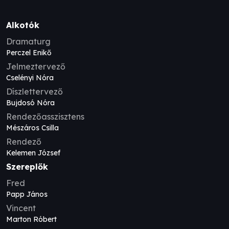
Alkotók
Dramaturg
Perczel Enikő
Jelmeztervező
Cselényi Nóra
Díszlettervező
Bujdosó Nóra
Rendezőasszisztens
Mészáros Csilla
Rendező
Kelemen József
Szereplők
Fred
Papp János
Vincent
Marton Róbert