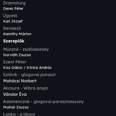
Dramaturg
Deres Péter
Ügyelő
Karl József
Rendező
Karinthy Márton
Szereplők
Münzné - zsidóasszony
Horváth Zsuzsa
Szent Péter
Kiss Gábor / Kőrösi András
Szlávik - glogovai paraszt
Mohácsi Norbert
Ancsura - Wibra anyja
Vándor Éva
Adamenczné - glogovai parasztasszony
Molnár Zsuzsa
Lonka - a lánya