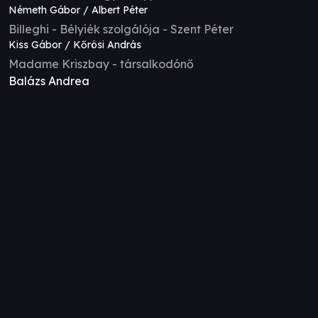
Németh Gábor / Albert Péter
Billeghi - Bélyiék szolgálója - Szent Péter
Kiss Gábor / Kőrösi András
Madame Kriszbay - társalkodónő
Balázs Andrea
A darabról írták
„Csodák hétköznapra” – Szent Péter esernyője
A Karinthy Színház megtalálta Szent Péter esernyőjét