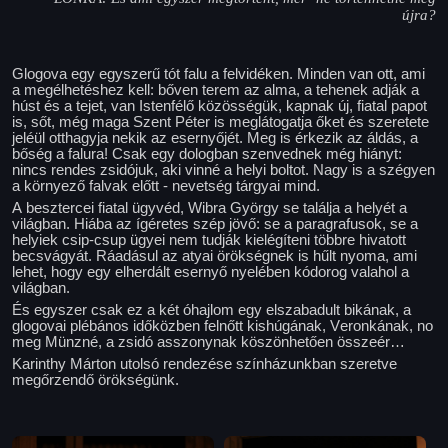
újra?
Glogova egy egyszerű tót falu a felvidéken. Minden van ott, ami
a megélhetéshez kell: bőven terem az alma, a tehenek adják a
húst és a tejet, van Istenfélő közösségük, kapnak új, fiatal papot
is, sőt, még maga Szent Péter is meglátogatja őket és szeretete
jeléül otthagyja nekik az esernyőjét. Meg is érkezik az áldás, a
bőség a falura! Csak egy dologban szenvednek még hiányt:
nincs rendes zsidójuk, aki vinné a helyi boltot. Nagy is a szégyen
a környező falvak előtt - nevetség tárgyai mind.
A besztercei fiatal ügyvéd, Wibra György se találja a helyét a
világban. Hiába az ígéretes szép jövő: se a paragrafusok, se a
helyiek csip-csup ügyei nem tudják kielégíteni többre hivatott
becsvágyát. Ráadásul az atyai örökségnek is hűlt nyoma, ami
lehet, hogy egy elherdált esernyő nyelében kódorog valahol a
világban.
És egyszer csak ez a két óhajlom egy elszabadult bikának, a
glogovai plébános időközben felnőtt kishúgának, Veronkának, no
meg Münzné, a zsidó asszonynak köszönhetően összeér…
Karinthy Márton utolsó rendezése színházunkban szeretve
megőrzendő örökségünk.