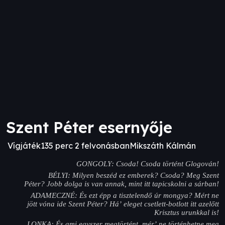
Szent Péter esernyője
Vígjáték
135 perc 2 felvonásban
Mikszáth Kálmán
GONGOLY: Csoda! Csoda történt Glogován!
BÉLYI: Milyen beszéd ez emberek? Csoda? Meg Szent
Péter? Jobb dolga is van annak, mint itt tapicskolni a sárban!
ADAMECZNÉ: És ezt épp a tisztelendő úr mongya? Mért ne
jött vóna ide Szent Péter? Há’ eleget csetlett-botlott itt azelőtt
Krisztus urunkkal is!
LONKA: És ami egyszer megtörtént, mér’ ne történhetne meg