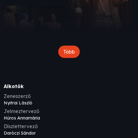
Több
Alkotók
Zeneszerző
Nyitrai László
Jelmeztervező
Húros Annamária
Díszlettervező
Daróczi Sándor