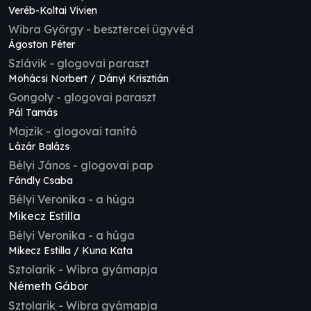
Veréb-Koltai Vivien
Wibra György - besztercei ügyvéd
Ágoston Péter
Szlávik - glogovai paraszt
Mohácsi Norbert / Dányi Krisztián
Gongoly - glogovai paraszt
Pál Tamás
Majzik - glogovai tanító
Lázár Balázs
Bélyi János - glogovai pap
Fándly Csaba
Bélyi Veronika - a húga
Mikecz Estilla
Bélyi Veronika - a húga
Mikecz Estilla / Kuna Kata
Sztolarik - Wibra gyámapja
Németh Gábor
Sztolarik - Wibra gyámapja