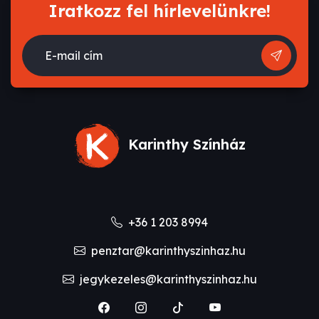
Iratkozz fel hírlevelünkre!
E-mail cím
Karinthy Színház
+36 1 203 8994
penztar@karinthyszinhaz.hu
jegykezeles@karinthyszinhaz.hu