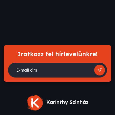
Iratkozz fel hírlevelünkre!
E-mail cím
Karinthy Színház