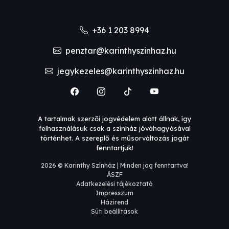
+36 1 203 8994
penztar@karinthyszinhaz.hu
jegykezeles@karinthyszinhaz.hu
A tartalmak szerzői jogvédelem alatt állnak, így
felhasználásuk csak a színház jóváhagyásával
történhet. A szereplő és műsorváltozás jogát
fenntartjuk!
2026 © Karinthy Színház | Minden jog fenntartva!
ÁSZF
Adatkezelési tájékoztató
Impresszum
Házirend
Süti beállítások