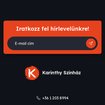
Iratkozz fel hírlevelünkre!
E-mail cím
Karinthy Színház
+36 1 203 8994