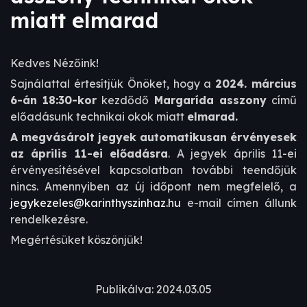
miatt elmarad
Kedves Nézőink!
Sajnálattal értesítjük Önöket, hogy a
2024. március
6-án 18:30-kor
kezdődő
Margarída asszony
című
előadásunk technikai okok miatt
elmarad.
A megvásárolt jegyek automatikusan érvényesek
az április 11-ei előadásra
. A jegyek április 11-ei
érvényesítésével kapcsolatban további teendőjük
nincs. Amennyiben az új időpont nem megfelelő, a
jegykezeles@karinthyszinhaz.hu
e-mail címen állunk
rendelkezésre.
Megértésüket köszönjük!
Publikálva: 2024.03.05