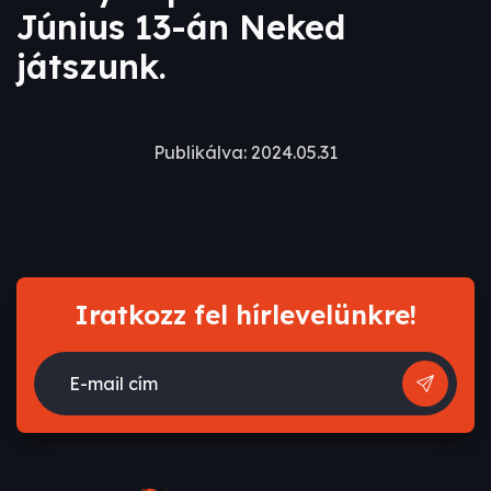
Június 13-án Neked
játszunk.
Publikálva: 2024.05.31
Iratkozz fel hírlevelünkre!
E-mail cím