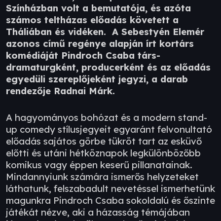
Színházban volt a bemutatója, és azóta
számos teltházas előadás követett a
Tháliában és vidéken.
A Sebestyén Elemér
azonos című regénye alapján írt kortárs
komédiáját Pindroch Csaba társ-
dramaturgként, producerként és az előadás
egyedüli szereplőjeként jegyzi, a darab
rendezője Radnai Márk.
A hagyományos bohózat és a modern stand-
up comedy stílusjegyeit egyaránt felvonultató
előadás sajátos görbe tükröt tart az esküvő
előtti és utáni hétköznapok legkülönbözőbb
komikus vagy éppen keserű pillanatainak.
Mindannyiunk számára ismerős helyzeteket
láthatunk, felszabadult nevetéssel ismerhetünk
magunkra Pindroch Csaba sokoldalú és őszinte
játékát nézve, aki a házasság témájában