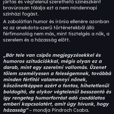
jártas és végtelenül szerethető színészként
bravúrosan tálalja ezt a nem mindennapi
színházi fogást.
A zabolátlan humor és irónia ellenére azonban
ez az anekdota-szerű történetekből álló
férfimonológ nem más, mint tisztelgés a nők, a
szerelem és a házasság előtt.
„
Bár tele van csípős megjegyzésekkel és
humoros szituációkkal, mégis olyan ez a
darab, mint egy szerelmi vallomás. Üzenet
tőlem személyesen a feleségemnek, továbbá
minden férfitól valamennyi nőnek,
köszönetképpen azért a fontos, hihetetlenül
boldogító, de olykor végtelenül bosszantó és
így rengeteg humorforrást adó csodálatos
emberi kapcsolatért, amit úgy hívunk, hogy
házasság”
– mondja Pindroch Csaba.