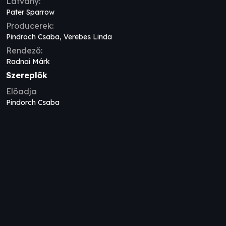
Látvány:
Pater Sparrow
Producerek:
Pindroch Csaba, Verebes Linda
Rendező:
Radnai Márk
Szereplők
Előadja
Pindorch Csaba
A darabról írták