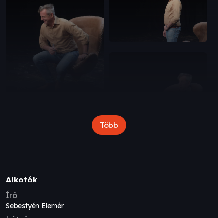
Több
Alkotók
Író:
Sebestyén Elemér