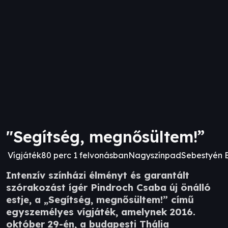
"Segítség, megnősültem!”
Vígjáték
80 perc 1 felvonásban
Nagyszínpad
Sebestyén 
Intenzív színházi élményt és garantált
szórakozást ígér Pindroch Csaba új önálló
estje, a „Segítség, megnősültem!” című
egyszemélyes vígjáték, amelynek 2016.
október 29-én, a budapesti Thália