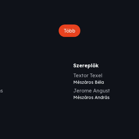
Több
Szereplők
Textor Texel
Mészáros Béla
ns
Jerome Angust
Mészáros András