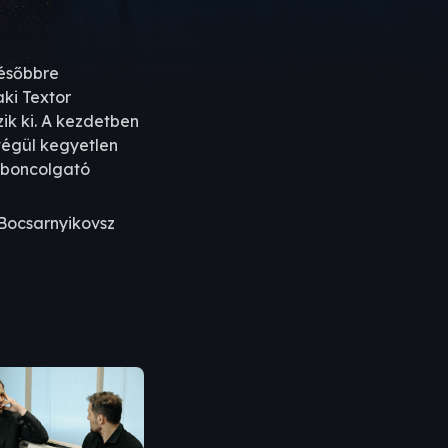
későbbre
aki Textor
ik ki. A kezdetben
végül kegyetlen
s boncolgató
Bocsarnyikovsz