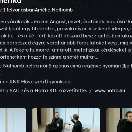
metika
c 1 felvonásban
Amélie Nothomb
ren várakozik Jerome Angust, mivel járatának indulását 
zólítja őt egy titokzatos, provokatívan viselkedő idegen, 
ik be - és a két férfi között abszurd beszélgetés bontakoz
tlen párbeszéd egyre váratlanabb fordulatokat vesz, míg 
llik. A fekete humorral átitatott, metafizikai kérdéseket i
örténetként hozza felszínre a sötét múltat…
e Nothomb belga írónő azonos című regénye nyomán Ilja 
.
tner: RNR Művészeti Ügynökség
t a SACD és a Hofra Kft. közvetítette. /
www.hofra.hu