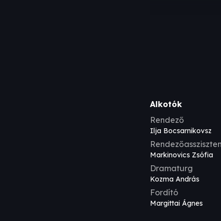
Alkotók
Rendező
Ilja Bocsarnikovsz
Rendezőassziszte
Markinovics Zsófia
Dramaturg
Kozma András
Fordító
Margittai Ágnes