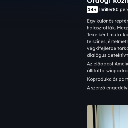
Ördögi koz
14+
Thriller
80 per
Egy különös repté
halasztották. Megs
Texelként mutatkoz
felszínes, értelme
végkifejletbe torko
dialógus detektívt
Az előadást Améli
állította színpadra
Koprodukciós par
A szerző engedélyé