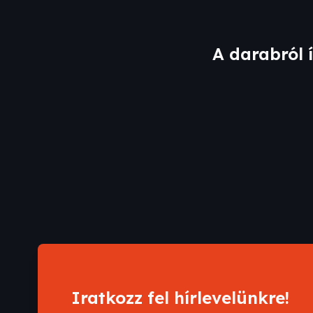
A darabról 
Iratkozz fel hírlevelünkre!