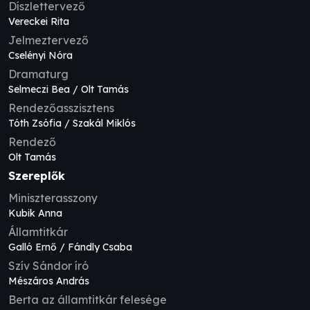
Díszlettervező
Vereckei Rita
Jelmeztervező
Cselényi Nóra
Dramaturg
Selmeczi Bea / Olt Tamás
Rendezőasszisztens
Tóth Zsófia / Szakál Miklós
Rendező
Olt Tamás
Szereplők
Miniszterasszony
Kubik Anna
Államtitkár
Galló Ernő / Fándly Csaba
Szív Sándor író
Mészáros András
Berta az államtitkár felesége